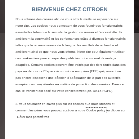
BIENVENUE CHEZ CITROEN
Nous utilisons des cookies afin de vous offrir la meilleure expérience sur
notre site. Les cookies nous permettent de vous fournir des fonctionnalités
essentielles telles que la sécurité, la gestion du réseau et l’accessibilité. Ils
améliorent la convivialité et les performances grâce à diverses fonctionnalités
L'EXPERTISE CITROËN
telles que la reconnaissance de la langue, les résultats de recherche et
améliorent ainsi ce que nous vous offrons. Notre site peut également utiliser
des cookies tiers pour envoyer des publicités qui vous sont davantage
adaptées. Certains cookies peuvent être traités par des tiers situés dans des
Expertise
Origine
Avantage
pays en dehors de l'Espace économique européen (EEE) qui peuvent ne
pas encore disposer d'une décision d'adéquation de la part des autorités
Des forfaits révision adaptés
Les forfaits Citroën origine
Les forfaits Citroën avantage
européennes compétentes en matière de protection des données. Dans ce
cas, le transfert est basé sur votre consentement (art. 49.1a RGPD).
Parce que les véhicules n'ont plus aucun secret pour les
Les forfaits Citroën Origine sont élaborés à partir des pièces
Si votre voiture a plus de trois ans, peut-être souhaitez-vous
experts du réseau Citroën, soyez assuré du bon entretien de
d’origine Citroën. En plus de vous garantir l’assurance et le
priviléger une révision à moindre coût ? Profitez des forfaits
Si vous souhaitez en savoir plus sur les cookies que nous utilisons et
votre véhicule dans les ateliers de la marque. Profitez d'un
confort lors de la révision de votre voiture, la marque assure
Citroën Avantage. Conçus à partir de pièces multimarques
comment les gérer, vous pouvez accéder à notre
Cookie policy
ou cliquer sur
programme de révision au meilleur prix, et assurez-vous une
des exigences de qualité, de fiabilité et de longévité similaires
sélectionnées et validées par les ingénieurs Citroën pour les
' Gérer mes paramètres'.
véritable sécurité de conduite. Selon l'âge de votre voiture,
aux pièces présentes lors de la sortie d’usine de votre
voitures de 3 ans et plus, ces derniers vous permettent de
les experts Citroën vous proposent des forfaits adaptés à vos
voiture. Disposez d'une offre tout compris main-d’œuvre et
mieux maitriser votre budget. À noter que les pièces
besoins.
pièces d'origine garanties 1 an.
Eurorepar sont garanties 2 ans dans l’ensemble du réseau de