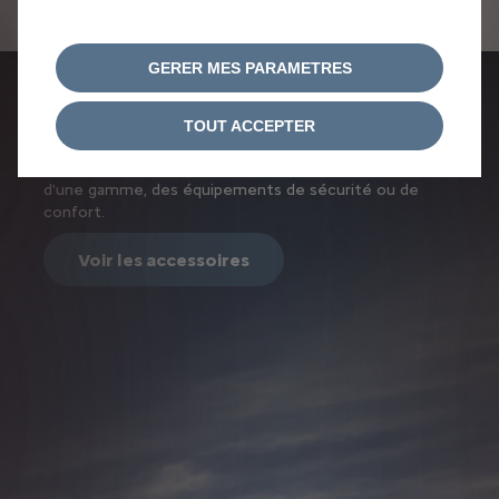
réparateurs agréés Citroën.
GERER MES PARAMETRES
LES ACCESSOIRES CITROËN
TOUT ACCEPTER
Équipez au mieux votre Citroën en fonction de son
usage avec une large sélection d'accessoires. Disposez
d'une gamme, des équipements de sécurité ou de
confort.
Voir les accessoires