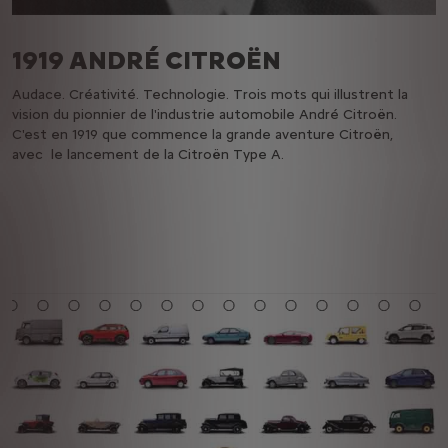
1919 ANDRÉ CITROËN
Audace. Créativité. Technologie. Trois mots qui illustrent la
vision du pionnier de l'industrie automobile André Citroën.
E
C'est en 1919 que commence la grande aventure Citroën,
B
avec le lancement de la Citroën Type A.
l
e