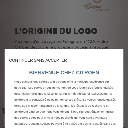
L'ORIGINE DU LOGO
Au cours d'un voyage en Pologne, en 1900, André
Citroën découvre le procédé, nouveau à l'époque,
des engrenages métalliques. L'un des systèmes
utilise des chevrons. Ingénieur et polytechnicien, le
CONTINUER SANS ACCEPTER →
futur fondateur de Citroën rachète la licence et
l'adapte pour ses usines françaises. Il choisit alors
BIENVENUE CHEZ CITROEN
de faire du double chevron l'emblème de sa
première entreprise.
Nous utilisons des cookies afin de vous offrir la meilleure expérience sur
notre site. Les cookies nous permettent de vous fournir des fonctionnalités
essentielles telles que la sécurité, la gestion du réseau et l’accessibilité. Ils
améliorent la convivialité et les performances grâce à diverses fonctionnalités
telles que la reconnaissance de la langue, les résultats de recherche et
100 ANS D'HISTOIRE
améliorent ainsi ce que nous vous offrons. Notre site peut également utiliser
des cookies tiers pour envoyer des publicités qui vous sont davantage
adaptées. Certains cookies peuvent être traités par des tiers situés dans des