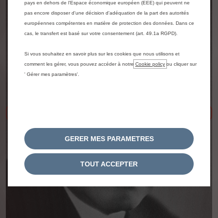
pays en dehors de l'Espace économique européen (EEE) qui peuvent ne
pas encore disposer d'une décision d'adéquation de la part des autorités
européennes compétentes en matière de protection des données. Dans ce
cas, le transfert est basé sur votre consentement (art. 49.1a RGPD).
Si vous souhaitez en savoir plus sur les cookies que nous utilisons et
comment les gérer, vous pouvez accéder à notre
Cookie policy
ou cliquer sur
' Gérer mes paramètres'.
Précédent
Sui
GERER MES PARAMETRES
TOUT ACCEPTER