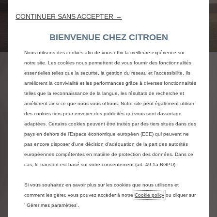
CONTINUER SANS ACCEPTER →
BIENVENUE CHEZ CITROEN
Nous utilisons des cookies afin de vous offrir la meilleure expérience sur
notre site. Les cookies nous permettent de vous fournir des fonctionnalités
UNE INCARNATION DU
essentielles telles que la sécurité, la gestion du réseau et l’accessibilité. Ils
améliorent la convivialité et les performances grâce à diverses fonctionnalités
CONFORT CITROËN
telles que la reconnaissance de la langue, les résultats de recherche et
améliorent ainsi ce que nous vous offrons. Notre site peut également utiliser
des cookies tiers pour envoyer des publicités qui vous sont davantage
ESPACE DE VIE
INNOVANT
PHYGITAL
Suivan
adaptées. Certains cookies peuvent être traités par des tiers situés dans des
pays en dehors de l'Espace économique européen (EEE) qui peuvent ne
pas encore disposer d'une décision d'adéquation de la part des autorités
Chaleureux,coloré et
Visite fluide et ludique
Physique et digital
Conçu pour vous et vos
européennes compétentes en matière de protection des données. Dans ce
interactif
achats
cas, le transfert est basé sur votre consentement (art. 49.1a RGPD).
La Maison Citroën® exprime toute la promesse de
Vous pourrez vivre une expérience unique, mariant
la Marque « Inspired by You ». Laissez-vous guider
le « cosy » et la technologie, dans un concept
Citroën a développé un décor composé de bois
Situé au cœur de la Maison Citroën, The Citroënist
dans un parcours conçu pour vous. En plus des
urbain à la croisée du digital et de sensations bien
Si vous souhaitez en savoir plus sur les cookies que nous utilisons et
naturel, de fauteuils moelleux, de murs de
Café vous invite à une pause.
véhicules exposés, la gamme Citroën est présente
réelles. La table de configuration associée à son
comment les gérer, vous pouvez accéder à notre
Cookie policy
ou cliquer sur
mots, d’écrans et d’accessoires dédiés à la
Le salon de Vente sans cloison vous permet
sur les murs habillés de jantes, volants et
écran 3D vous propose une expérience immersive
' Gérer mes paramètres'.
personnalisation. Une véritable bulle de détente et
d’échanger et de finaliser les détails de votre
échantillons de garnissage.Pour chaque visiteur de
au rendu exceptionnel. Accessible depuis un écran