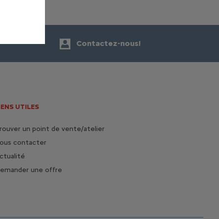
Contactez-nous!
IENS UTILES
rouver un point de vente/atelier
ous contacter
ctualité
emander une offre