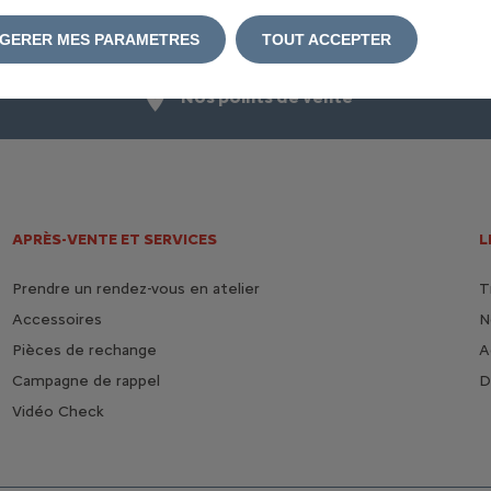
GERER MES PARAMETRES
TOUT ACCEPTER
Nos points de vente
APRÈS-VENTE ET SERVICES
L
Prendre un rendez-vous en atelier
T
Accessoires
N
Pièces de rechange
A
Campagne de rappel
D
Vidéo Check