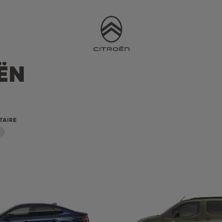
ËN
TAIRE