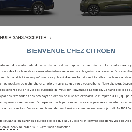
New C4 X
BERLINGO VP
rtir de
84 900
dt ttc
À partir de
99 900
NUER SANS ACCEPTER →
BIENVENUE CHEZ CITROEN
utilisons des cookies afin de vous offrir la meilleure expérience sur notre site. Les cookies nous 
ournir des fonctionnalités essentielles telles que la sécurité, la gestion du réseau et l’accessibilité.
orent la convivialité et les performances grâce à diverses fonctionnalités telles que la reconnaiss
e, les résultats de recherche et améliorent ainsi ce que nous vous offrons. Notre site peut égaleme
ookies tiers pour envoyer des publicités qui vous sont davantage adaptées. Certains cookies peu
és par des tiers situés dans des pays en dehors de l'Espace économique européen (EEE) qui peu
e disposer d'une décision d'adéquation de la part des autorités européennes compétentes en m
ction des données. Dans ce cas, le transfert est basé sur votre consentement (art. 49.1a RGPD).
LINGO PRO EDITION
NEW JUMPY VP
us souhaitez en savoir plus sur les cookies que nous utilisons et comment les gérer, vous pouvez
À partir de
rtir de
e
Cookie policy
67 490
ou cliquer sur ' Gérer mes paramètres'.
dt ttc
151 900 DT (après remise d