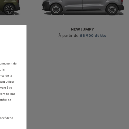
NEW JUMPY
 DT
À partir de
88 900
dt ttc
permettent de
 Ils
ance de la
nt utiliser
vent être
vent ne pas
atière de
 accéder à
e 1000 DT )