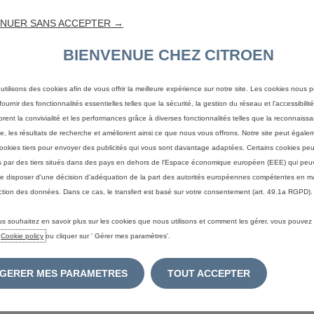
NUER SANS ACCEPTER →
Adresse e-mail*
BIENVENUE CHEZ CITROEN
Télephone*
utilisons des cookies afin de vous offrir la meilleure expérience sur notre site. Les cookies nous 
ournir des fonctionnalités essentielles telles que la sécurité, la gestion du réseau et l’accessibilité.
orent la convivialité et les performances grâce à diverses fonctionnalités telles que la reconnaiss
Code Postal
e, les résultats de recherche et améliorent ainsi ce que nous vous offrons. Notre site peut égaleme
ookies tiers pour envoyer des publicités qui vous sont davantage adaptées. Certains cookies peu
és par des tiers situés dans des pays en dehors de l'Espace économique européen (EEE) qui peu
e disposer d'une décision d'adéquation de la part des autorités européennes compétentes en m
ction des données. Dans ce cas, le transfert est basé sur votre consentement (art. 49.1a RGPD).
us souhaitez en savoir plus sur les cookies que nous utilisons et comment les gérer, vous pouvez
e
Cookie policy
ou cliquer sur ' Gérer mes paramètres'.
Nos points de vente
GERER MES PARAMETRES
TOUT ACCEPTER