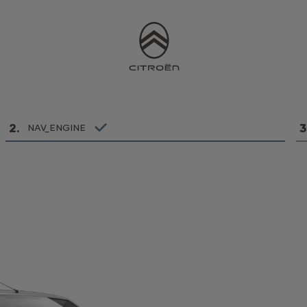
2
.
3
NAV_ENGINE