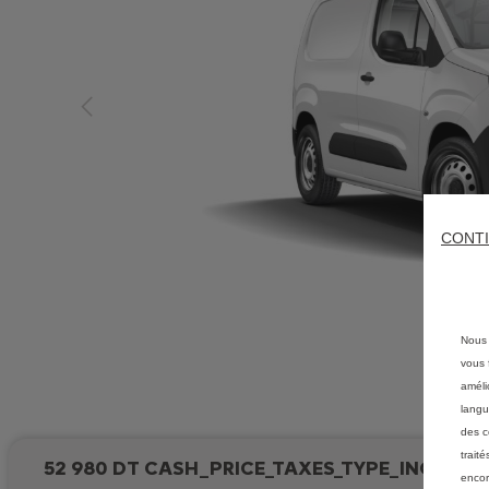
CONTI
Nous 
vous f
améli
langu
des c
trait
52 980 DT CASH_PRICE_TAXES_TYPE_INCLUDE
encor