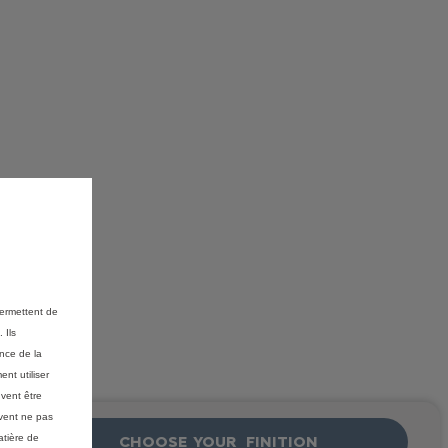
permettent de
 Ils
ance de la
nt utiliser
vent être
vent ne pas
atière de
CHOOSE_YOUR_FINITION