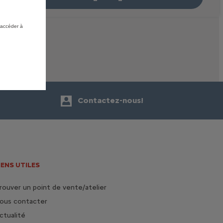
 accéder à
Contactez-nous!
IENS UTILES
rouver un point de vente/atelier
ous contacter
ctualité