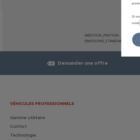
prote
Si vo
notr
MENTION_FINITION
EMISSIONS_STANDARD_TRANS
Demander une offre
VÉHICULES PROFESSIONNELS
Gamme utilitaire
Confort
Technologie