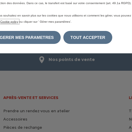
ction des données. Dans ce cas, le transfert est basé sur votre consentement (art. 49.1a RGPD).
us souhaitez en savoir plus sur les cookies que nous utilisons et comment les gérer, vous pouvez
MENTION_TRANSVERSE_TITLE
e
Cookie policy
ou cliquer sur ' Gérer mes paramètres'.
GERER MES PARAMETRES
TOUT ACCEPTER
VERSE_LEGAL_MENTION
Nos points de vente
APRÈS-VENTE ET SERVICES
L
Prendre un rendez-vous en atelier
T
Accessoires
N
Pièces de rechange
A