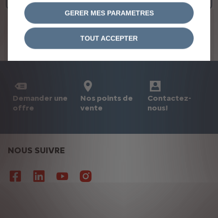
GERER MES PARAMETRES
MENTION_TRANSVERSE_TITLE
TOUT ACCEPTER
MENTION_FINITION
EMISSIONS_STANDARD_TRANSVERSE_LEGAL_MENTION
Demander une
Nos points de
Contactez-
offre
vente
nous!
NOUS SUIVRE