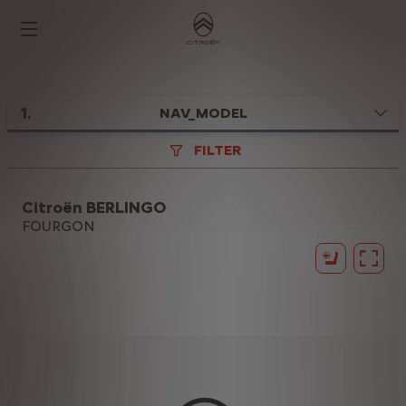
1
.
NAV_MODEL
FILTER
Citroën BERLINGO
FOURGON