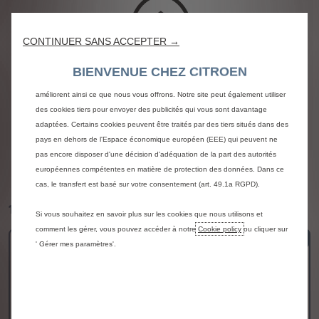
Nous utilisons des cookies afin de vous offrir la meilleure expérience sur
notre site. Les cookies nous permettent de vous fournir des fonctionnalités
CONTINUER SANS ACCEPTER →
essentielles telles que la sécurité, la gestion du réseau et l’accessibilité. Ils
améliorent la convivialité et les performances grâce à diverses fonctionnalités
BIENVENUE CHEZ CITROEN
telles que la reconnaissance de la langue, les résultats de recherche et
améliorent ainsi ce que nous vous offrons. Notre site peut également utiliser
des cookies tiers pour envoyer des publicités qui vous sont davantage
adaptées. Certains cookies peuvent être traités par des tiers situés dans des
pays en dehors de l'Espace économique européen (EEE) qui peuvent ne
pas encore disposer d'une décision d'adéquation de la part des autorités
européennes compétentes en matière de protection des données. Dans ce
cas, le transfert est basé sur votre consentement (art. 49.1a RGPD).
1
/
1 NAV_MODEL_TITLE
Si vous souhaitez en savoir plus sur les cookies que nous utilisons et
comment les gérer, vous pouvez accéder à notre
Cookie policy
ou cliquer sur
' Gérer mes paramètres'.
BERLINGO FOURGON
52 980 DT
CASH_PRICE_TAXES_TYPE_INCLUDED
MORE_DETAILS