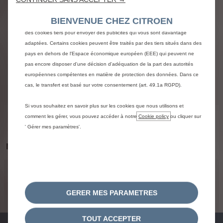
améliorent la convivialité et les performances grâce à diverses fonctionnalités
telles que la reconnaissance de la langue, les résultats de recherche et
BIENVENUE CHEZ CITROEN
améliorent ainsi ce que nous vous offrons. Notre site peut également utiliser
des cookies tiers pour envoyer des publicités qui vous sont davantage
adaptées. Certains cookies peuvent être traités par des tiers situés dans des
pays en dehors de l'Espace économique européen (EEE) qui peuvent ne
pas encore disposer d'une décision d'adéquation de la part des autorités
européennes compétentes en matière de protection des données. Dans ce
cas, le transfert est basé sur votre consentement (art. 49.1a RGPD).
Si vous souhaitez en savoir plus sur les cookies que nous utilisons et
comment les gérer, vous pouvez accéder à notre
Cookie policy
ou cliquer sur
' Gérer mes paramètres'.
NAV_ENGINE_TITLE
MENTION_TRANSVERSE_TITLE
MENTION_TRANSVERSE_CONTENT
GERER MES PARAMETRES
EMISSIONS_STANDARD_TRANSVERSE_LEGAL_MENTION
TOUT ACCEPTER