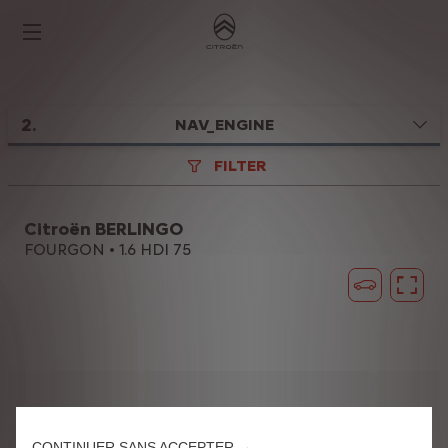
2
.
NAV_ENGINE
FILTER
Citroën BERLINGO
FOURGON • 1.6 HDI 75
Nous utilisons des cookies afin de vous offrir la meilleure expérience sur
notre site. Les cookies nous permettent de vous fournir des fonctionnalités
essentielles telles que la sécurité, la gestion du réseau et l’accessibilité. Ils
CONTINUER SANS ACCEPTER →