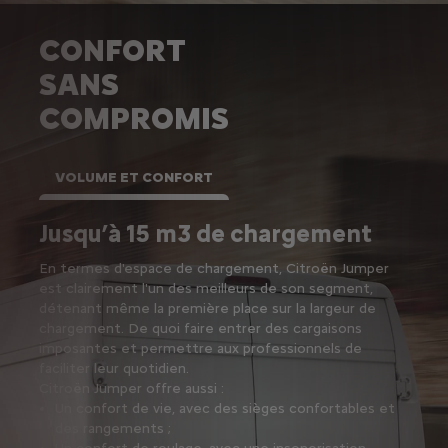
CONFORT
SANS
COMPROMIS
VOLUME ET CONFORT
Jusqu’à 15 m3 de chargement
En termes d'espace de chargement, Citroën Jumper
est clairement l'un des meilleurs de son segment,
détenant même la première place sur la largeur de
chargement. De quoi faire entrer des cargaisons
imposantes et permettre aux professionnels de
faciliter leur quotidien.
Citroën Jumper offre aussi :
Un confort de vie, avec des sièges confortables et
des rangements ;