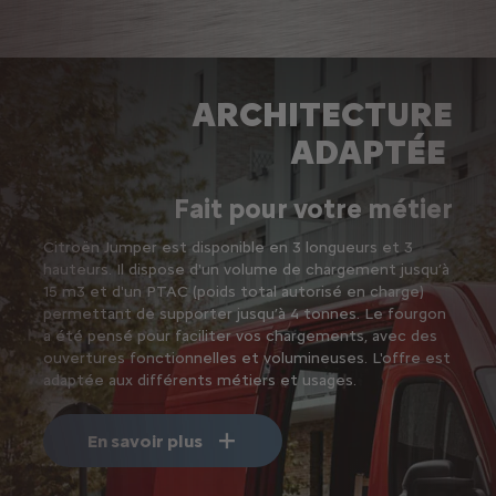
ARCHITECTURE
ADAPTÉE
Fait pour votre métier
Citroën Jumper est disponible en 3 longueurs et 3
hauteurs. Il dispose d'un volume de chargement jusqu’à
15 m3 et d'un PTAC (poids total autorisé en charge)
permettant de supporter jusqu’à 4 tonnes. Le fourgon
a été pensé pour faciliter vos chargements, avec des
ouvertures fonctionnelles et volumineuses. L'offre est
adaptée aux différents métiers et usages.
En savoir plus