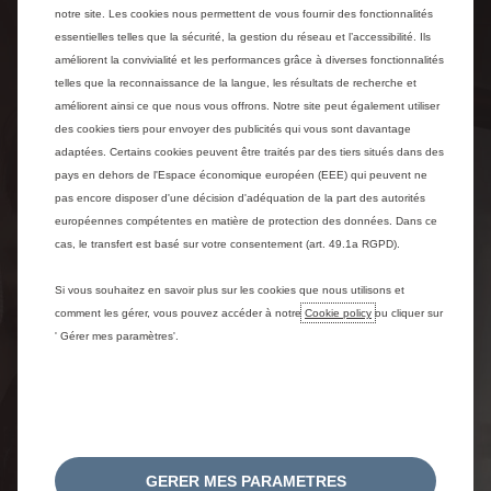
notre site. Les cookies nous permettent de vous fournir des fonctionnalités
CONFORT SUR MESURE
essentielles telles que la sécurité, la gestion du réseau et l’accessibilité. Ils
améliorent la convivialité et les performances grâce à diverses fonctionnalités
telles que la reconnaissance de la langue, les résultats de recherche et
Sous son style puissant, Citroën Jumper n'est que
améliorent ainsi ce que nous vous offrons. Notre site peut également utiliser
calme et douceur. Dans l'habitacle, profitez d'un calme
des cookies tiers pour envoyer des publicités qui vous sont davantage
absolu grâce à une insonorisation renforcée. Avec ses
suspensions, roulez aux grès de vos envies sans être
adaptées. Certains cookies peuvent être traités par des tiers situés dans des
perturbé par les défauts de la route. Enfin, détendez-
pays en dehors de l'Espace économique européen (EEE) qui peuvent ne
vous avec un confort d'assise conçu selon le
pas encore disposer d'une décision d'adéquation de la part des autorités
programme Citroën Advanced Comfort.
européennes compétentes en matière de protection des données. Dans ce
cas, le transfert est basé sur votre consentement (art. 49.1a RGPD).
En savoir plus
Si vous souhaitez en savoir plus sur les cookies que nous utilisons et
comment les gérer, vous pouvez accéder à notre
Cookie policy
ou cliquer sur
' Gérer mes paramètres'.
GERER MES PARAMETRES