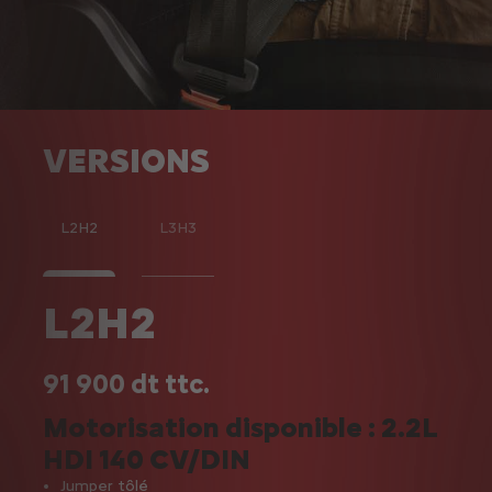
VERSIONS
L2H2
L3H3
L2H2
L
91 900 dt ttc.
94 
Motorisation disponible : 2.2L
Mot
HDI 140 CV/DIN
HD
Jumper tôlé
Jum