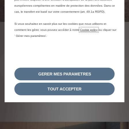
européennes compétentes en matière de protection des données. Dans ce
cas, le transfert est basé sur votre consentement (art. 49.1a RGPD).
Si vous souhaitez en savoir plus sur les cookies que nous utilisons et
comment les gérer, vous pouvez accéder à notre
Cookie policy
ou cliquer sur
' Gérer mes paramètres'.
LA MODERNITÉ DE LA FACE AVANT
UNE SIGNATURE LUMINEUSE
ÉLÉGANTE
GERER MES PARAMETRES
Les projecteurs LED, fins et élegants, arborent une
signature lumineuse caractéristiques divisée en
TOUT ACCEPTER
trois segments horizontaux distinctifs, et ajoutent
une touche audacieuse et moderne.