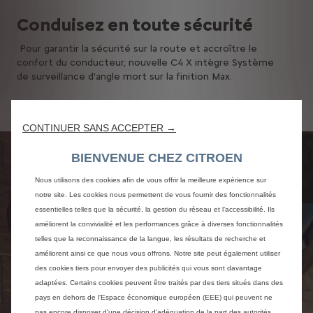
Conduisez en toute sécurité
Pour garantir la sécurité sur la route et accroître le
confort du conducteur, nouvelle C4 X intègre Système
de surveillance d'angle mort sur la finition Max.
CONTINUER SANS ACCEPTER →
BIENVENUE CHEZ CITROEN
Nous utilisons des cookies afin de vous offrir la meilleure expérience sur
notre site. Les cookies nous permettent de vous fournir des fonctionnalités
essentielles telles que la sécurité, la gestion du réseau et l’accessibilité. Ils
améliorent la convivialité et les performances grâce à diverses fonctionnalités
telles que la reconnaissance de la langue, les résultats de recherche et
améliorent ainsi ce que nous vous offrons. Notre site peut également utiliser
des cookies tiers pour envoyer des publicités qui vous sont davantage
adaptées. Certains cookies peuvent être traités par des tiers situés dans des
pays en dehors de l'Espace économique européen (EEE) qui peuvent ne
pas encore disposer d'une décision d'adéquation de la part des autorités