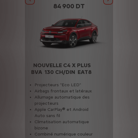
Précédent
Suivant
84 900 DT
 +
NOUVELLE C4 X PLUS
NOUVE
T8
BVA 130 CH/DIN EAT8
BVA 1
ns
Projecteurs "Eco LED"
Accès 
Airbags frontaux et latéraux
libres 
x,
Allumage automatique des
Airbags
projecteurs
Airbags
Apple CarPlay® et Android
Projec
s
Auto sans fil
Alluma
Climatisation automatique
projec
e
bizone
Climat
Combiné numérique couleur
bizone