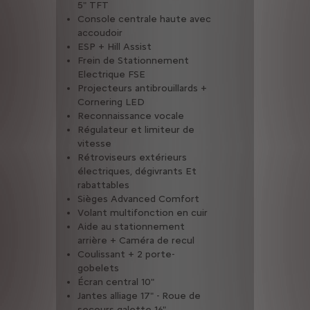
5" TFT
Détect
Console centrale haute avec
ESP + H
accoudoir
Frein 
ESP + Hill Assist
Electr
Frein de Stationnement
Nouve
Electrique FSE
numéri
Projecteurs antibrouillards +
Régulat
Cornering LED
vitess
Reconnaissance vocale
Rétrovi
Régulateur et limiteur de
électri
vitesse
rabatt
t
Rétroviseurs extérieurs
Sièges
uir
électriques, dégivrants Et
Volant 
rabattables
Aide a
 de
Sièges Advanced Comfort
avant e
Volant multifonction en cuir
recul
d
Aide au stationnement
Apple 
arrière + Caméra de recul
Auto sa
vec
Coulissant + 2 porte-
Consol
gobelets
accoudo
Écran central 10"
porte-
Jantes alliage 17" - Roue de
Écran c
e
secours galette 16"
Jantes 