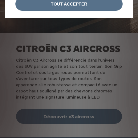
TOUT ACCEPTER
CITROËN C3 AIRCROSS
Citroën C3 Aircross se différencie dans l’univers
des SUV par son agilité et son tout terrain. Son Grip
Control et ses larges roues permettent de
s'aventurer sur tous types de routes. Son
apparence allie robustesse et compacité avec un
capot haut souligné par des chevrons chromés
intégrant une signature lumineuse à LED.
Découvrir c3 aircross