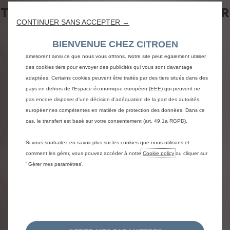
Nous utilisons des cookies afin de vous offrir la meilleure expérience sur
TROIS TROPHÉES REMPORTÉES PAR
notre site. Les cookies nous permettent de vous fournir des fonctionnalités
CONTINUER SANS ACCEPTER →
LE GROUPE STAFIM TUNISIE !
essentielles telles que la sécurité, la gestion du réseau et l’accessibilité. Ils
améliorent la convivialité et les performances grâce à diverses fonctionnalités
BIENVENUE CHEZ CITROEN
telles que la reconnaissance de la langue, les résultats de recherche et
améliorent ainsi ce que nous vous offrons. Notre site peut également utiliser
LE GROUPE STAFIM est
des cookies tiers pour envoyer des publicités qui vous sont davantage
triplement récompensé aux
adaptées. Certains cookies peuvent être traités par des tiers situés dans des
victoires de l’automobile et a
pays en dehors de l'Espace économique européen (EEE) qui peuvent ne
pas encore disposer d'une décision d'adéquation de la part des autorités
remporté trois trophées :
européennes compétentes en matière de protection des données. Dans ce
cas, le transfert est basé sur votre consentement (art. 49.1a RGPD).
N°1 des ventes de véhicules
neufs pour 2024
Si vous souhaitez en savoir plus sur les cookies que nous utilisons et
N°1 en exportation des
comment les gérer, vous pouvez accéder à notre
Cookie policy
ou cliquer sur
véhicules neufs
' Gérer mes paramètres'.
La meilleure application mobile
Merci à tous nos clients pour leur
confiance et leur fidélité, merci à
tout notre réseau et à nos