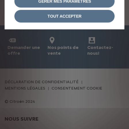
GERER MES PARAMETRES
partenaires.
Une équipe engagée vers
TOUT ACCEPTER
l’excellence
Demander une
Nos points de
Contactez-
offre
vente
nous!
DÉCLARATION DE CONFIDENTIALITÉ
MENTIONS LÉGALES
CONSENTEMENT COOKIE
Citroën 2024
NOUS SUIVRE