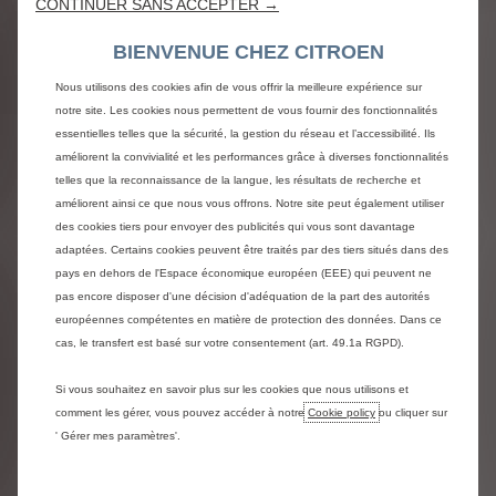
CONTINUER SANS ACCEPTER →
BIENVENUE CHEZ CITROEN
Nous utilisons des cookies afin de vous offrir la meilleure expérience sur
notre site. Les cookies nous permettent de vous fournir des fonctionnalités
essentielles telles que la sécurité, la gestion du réseau et l’accessibilité. Ils
améliorent la convivialité et les performances grâce à diverses fonctionnalités
CITROËN X ACCOR
telles que la reconnaissance de la langue, les résultats de recherche et
Ambiance délibérément
améliorent ainsi ce que nous vous offrons. Notre site peut également utiliser
des cookies tiers pour envoyer des publicités qui vous sont davantage
futuriste
adaptées. Certains cookies peuvent être traités par des tiers situés dans des
Le Pod Pullman Power Fitness dispose d'une bulle
pays en dehors de l'Espace économique européen (EEE) qui peuvent ne
vitrée hors du commun, à la fois sombre et
pas encore disposer d'une décision d'adéquation de la part des autorités
lumineuse. Un coach numérique via l’écran
européennes compétentes en matière de protection des données. Dans ce
holographique permet au sportif d’être encouragé
cas, le transfert est basé sur votre consentement (art. 49.1a RGPD).
tout en conservant la vue sur l’environnement
extérieur, mais aussi de s’informer, obtenir des
Si vous souhaitez en savoir plus sur les cookies que nous utilisons et
informations sur son trajet et se divertir pendant
comment les gérer, vous pouvez accéder à notre
Cookie policy
ou cliquer sur
sa séance de cardio. L’effort fourni sur le vélo ou le
' Gérer mes paramètres'.
rameur permet en outre de régénérer les
batteries de The Citroën Skate.