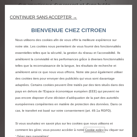
d'un amortisseur, d'un ressort et d'une butée
mécanique, l'innovation Citroën ajoute deux
butées hydrauliques - une de détente et une de
CONTINUER SANS ACCEPTER →
compression - de part et d'autre afin de faire
travailler la suspension en fonction des types de
BIENVENUE CHEZ CITROEN
sollicitations.
Nous utilisons des cookies afin de vous offrir la meilleure expérience sur
notre site. Les cookies nous permettent de vous fournir des fonctionnalités
essentielles telles que la sécurité, la gestion du réseau et l’accessibilité. Ils
COMMENT ÇA MARCHE ?
améliorent la convivialité et les performances grâce à diverses fonctionnalités
telles que la reconnaissance de la langue, les résultats de recherche et
améliorent ainsi ce que nous vous offrons. Notre site peut également utiliser
des cookies tiers pour envoyer des publicités qui vous sont davantage
adaptées. Certains cookies peuvent être traités par des tiers situés dans des
pays en dehors de l'Espace économique européen (EEE) qui peuvent ne
pas encore disposer d'une décision d'adéquation de la part des autorités
européennes compétentes en matière de protection des données. Dans ce
cas, le transfert est basé sur votre consentement (art. 49.1a RGPD).
Sur les compressions et
Sur les compressions et
détentes légères, ressort
détentes importantes,
Si vous souhaitez en savoir plus sur les cookies que nous utilisons et
et amortisseur contrôlent
ressort et amortisseur
comment les gérer, vous pouvez accéder à notre
Cookie policy
ou cliquer sur
de concert les mouvements
travaillent de concert avec
' Gérer mes paramètres'.