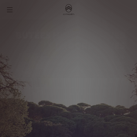
BUTÉES HYDRAULIQUES
PROGRESSIVES
En lançant le programme CITROËN ADVANCED
®
COMFORT
, la Marque redéfinit la notion de confort
moderne en fonction de vos attentes : luminosité,
connectivité, ergonomie, fluidité et confort de
roulage...
En filtrant les sollicitations de la route, les suspensions
à butées hydrauliques progressives s'intègrent
parfaitement dans cette vision du confort global.