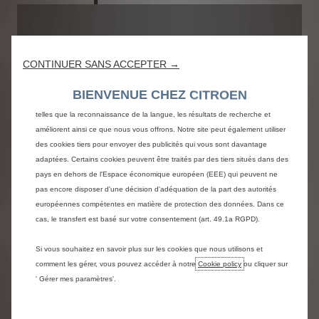
Nous utilisons des cookies afin de vous offrir la meilleure expérience sur
CONTINUER SANS ACCEPTER →
notre site. Les cookies nous permettent de vous fournir des fonctionnalités
essentielles telles que la sécurité, la gestion du réseau et l’accessibilité. Ils
BIENVENUE CHEZ CITROEN
améliorent la convivialité et les performances grâce à diverses fonctionnalités
telles que la reconnaissance de la langue, les résultats de recherche et
améliorent ainsi ce que nous vous offrons. Notre site peut également utiliser
des cookies tiers pour envoyer des publicités qui vous sont davantage
adaptées. Certains cookies peuvent être traités par des tiers situés dans des
pays en dehors de l'Espace économique européen (EEE) qui peuvent ne
Consectetur adipiscing elit. Morbi finibus sagittis erat vitae
pas encore disposer d'une décision d'adéquation de la part des autorités
molestie. Nulla quis ornare odio, dapibus facilisis justo.
européennes compétentes en matière de protection des données. Dans ce
Donec malesuada porttitor augue eu luctus. Ut tempus
cas, le transfert est basé sur votre consentement (art. 49.1a RGPD).
lacus quis libero blandit, non dignissim odio viverra.
Maecenas leo odio, mattis at luctus non, imperdiet ac
Si vous souhaitez en savoir plus sur les cookies que nous utilisons et
libero. Suspendisse dictum justo vitae arcu convallis, sit
comment les gérer, vous pouvez accéder à notre
Cookie policy
ou cliquer sur
amet rutrum neque rhoncus. Sed sodales diam orci, at
' Gérer mes paramètres'.
ultricies felis viverra a.
Nulla scelerisque quis elit ac volutpat. Integer ante neque,